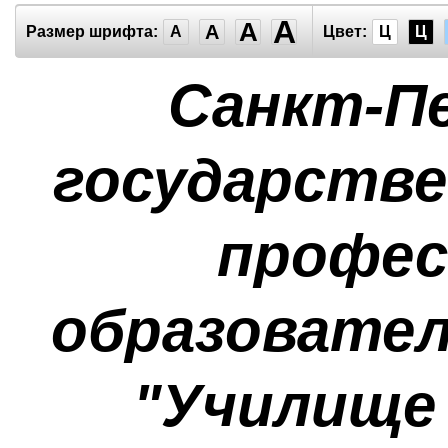
A
A
A
Размер шрифта:
A
Цвет:
Ц
Ц
Санкт-П
государств
профес
образовател
"Училище