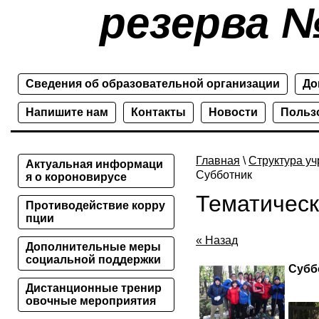
резерва №
Сведения об образовательной организации
До
Напишите нам
Контакты
Новости
Польз
Главная
\
Структура у
Актуальная информаци
Субботник
я о короновирусе
Тематическ
Противодействие корру
пции
« Назад
Дополнительные меры
социальной поддержки
Субб
Дистанционные тренир
овочные мероприятия