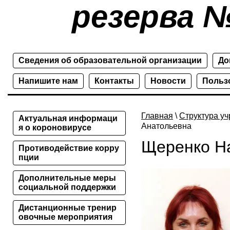
резерва №
Сведения об образовательной организации
До
Напишите нам
Контакты
Новости
Польз
Главная
\
Структура у
Актуальная информаци
Анатольевна
я о короновирусе
Щеренко Н
Противодействие корру
пции
Дополнительные меры
социальной поддержки
Дистанционные тренир
овочные мероприятия