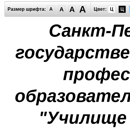
A
A
A
Размер шрифта:
A
Цвет:
Ц
Ц
Санкт-П
государств
профес
образовател
"Училище