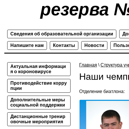
резерва №
Сведения об образовательной организации
До
Напишите нам
Контакты
Новости
Польз
Главная
\
Структура у
Актуальная информаци
я о короновирусе
Наши чемп
Противодействие корру
пции
Отделение биатлона:
Дополнительные меры
социальной поддержки
Дистанционные тренир
овочные мероприятия