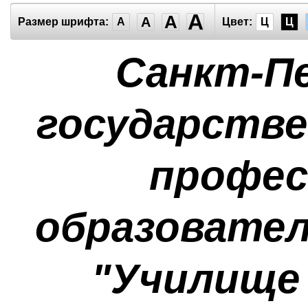
A
A
A
Размер шрифта:
A
Цвет:
Ц
Ц
Санкт-П
государств
профес
образовател
"Училище