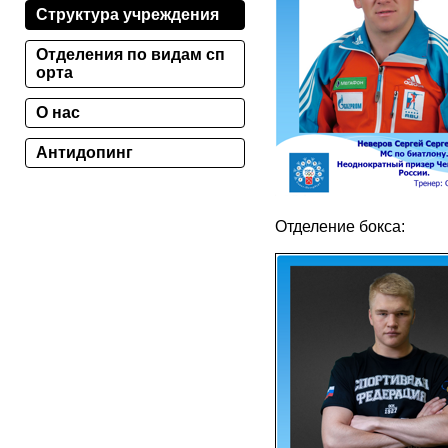
Структура учреждения
Отделения по видам сп
орта
О нас
Антидопинг
Отделение бокса: